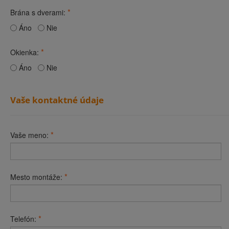
*
Brána s dverami:
Áno
Nie
*
Okienka:
Áno
Nie
Vaše kontaktné údaje
*
Vaše meno:
*
Mesto montáže:
*
Telefón: