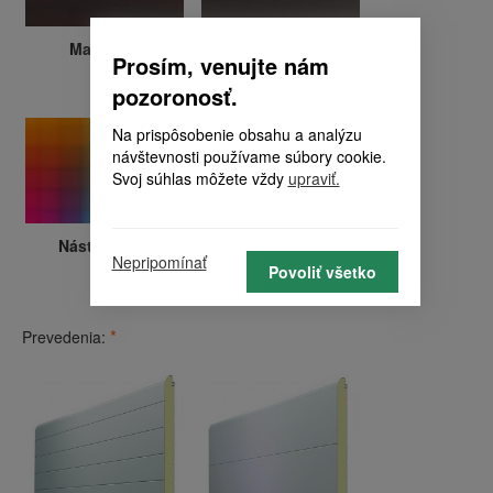
Mahagón
Wenge
Prosím, venujte nám
pozoronosť.
Na prispôsobenie obsahu a analýzu
návštevnosti používame súbory cookie.
Svoj súhlas môžete vždy
upraviť.
Nástrek RAL
Laminácia
Nepripomínať
Povoliť všetko
*
Prevedenia: