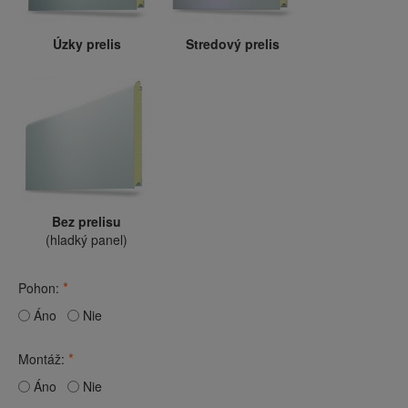
Úzky prelis
Stredový prelis
Bez prelisu
(hladký panel)
*
Pohon:
Áno
Nie
*
Montáž:
Áno
Nie