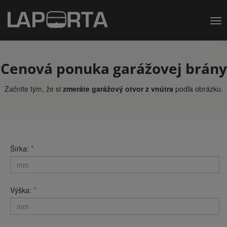
Me
Cenová ponuka garážovej brány
Začnite tým, že si
zmeráte garážový otvor z vnútra
podľa obrázku.
*
Šírka:
*
Výška: